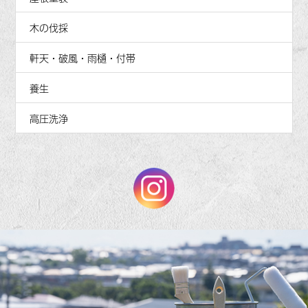
木の伐採
軒天・破風・雨樋・付帯
養生
高圧洗浄