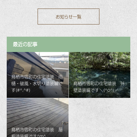
お知らせ一覧
最近の記事
鳥栖市宿町の住宅塗装 雨
樋・破風・水切り塗装編で
鳥栖市宿町の住宅塗装 外
す(#^.^#)
壁塗装編です＼(^o^)／
鳥栖市宿町の住宅塗装 屋
根塗装編です^m^