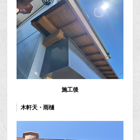
施工後
木軒天・雨樋