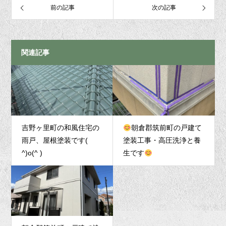
前の記事
次の記事
関連記事
吉野ヶ里町の和風住宅の
朝倉郡筑前町の戸建て
雨戸、屋根塗装です(
塗装工事・高圧洗浄と養
^)o(^ )
生です