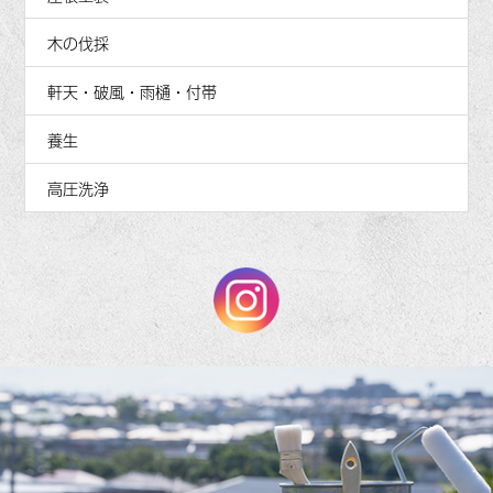
木の伐採
軒天・破風・雨樋・付帯
養生
高圧洗浄