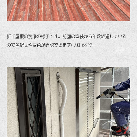
折半屋根の洗浄の様子です。前回の塗装から年数経過している
ので色褪せや変色が確認できます( ﾉД`)ｼｸｼｸ…