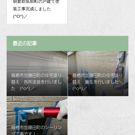
朝倉郡筑前町の戸建て塗
装工事完成しました
(^O^)／
最近の記事
鳥栖市加藤田町の住宅塗り
鳥栖市加藤田町の住宅塗り
替え 各所塗装を行いまし
替え 養生を行いました＼
た (^o^)／
(^o^)／
鳥栖市加藤田町のシーリン
グ工事です！