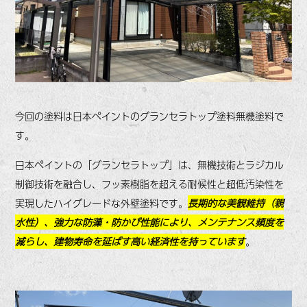
今回の塗料は日本ペイントのグランセラトップ塗料無機塗料で
す。
日本ペイントの「
グランセラトップ
」は、無機技術とラジカル
制御技術を融合し、フッ素樹脂を超える耐候性と超低汚染性を
実現したハイグレードな外壁塗料です。
長期的な美観維持（親
水性）、強力な防藻・防かび性能により、メンテナンス頻度を
減らし、建物寿命を延ばす高い経済性を持っています
。