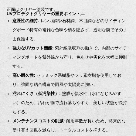
正面はクリヤー塗装です。
UVプロテクトクリヤーの重要ポイント
意匠性の維持:
レンガ調や石材調、木目調などのサイディン
グボード特有の複雑な色味や柄を隠さず、透明な膜でそのま
ま保護する。
強力なUVカット機能:
紫外線吸収剤の働きで、内部のサイデ
ィングボードを紫外線から守り、色あせや劣化を大幅に抑制
する。
高い耐久性:
セラミック系樹脂やフッ素樹脂を使用してお
り、強固な結合構造で雨風や太陽光に強い。
汚れにくさ（低汚染性）:
塗膜が親水性（水になじみやす
い）のため、汚れが雨で流れ落ちやすく、美しい状態が長持
ちする。
メンテナンスコストの削減:
耐用年数が長いため、将来的な
塗り替え回数を減らし、トータルコストを抑える。