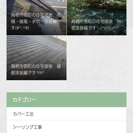
鳥栖市宿町の住宅塗装 雨
樋・破風・水切り塗装編で
鳥栖市宿町の住宅塗装 外
す(#^.^#)
壁塗装編です＼(^o^)／
鳥栖市宿町の住宅塗装 屋
根塗装編です^m^
カテゴリー
カバー工法
シーリング工事