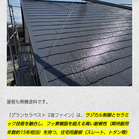
屋根も無機塗料です。
「グランセラベスト 2液ファイン」は、
ラジカル制御とセラミ
ック技術を融合し、フッ素樹脂を超える高い耐候性（期待耐用
年数約15年相当）を持つ、住宅用屋根（スレート、トタン等）