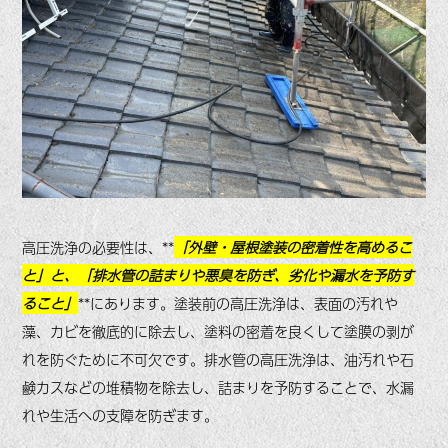
高圧洗浄の必要性は、**
「外壁・屋根塗装の密着性を高めるこ
と」と、「排水管の詰まりや悪臭を防ぎ、劣化や漏水を予防す
ること」
**にあります。
塗装前の高圧洗浄は、表面の汚れや
藻、カビを徹底的に除去し、塗料の密着を良くして塗膜の剥が
れを防ぐために不可欠です。
排水管の高圧洗浄は、油汚れや石
鹸カスなどの堆積物を除去し、詰まりを予防することで、水漏
れや生活への支障を防ぎます。