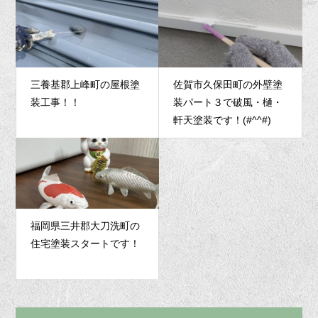
三養基郡上峰町の屋根塗
佐賀市久保田町の外壁塗
装工事！！
装パート３で破風・樋・
軒天塗装です！(#^^#)
福岡県三井郡大刀洗町の
住宅塗装スタートです！