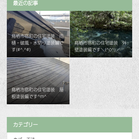
最近の記事
鳥栖市宿町の住宅塗装 雨
樋・破風・水切り塗装編で
鳥栖市宿町の住宅塗装 外
す(#^.^#)
壁塗装編です＼(^o^)／
鳥栖市宿町の住宅塗装 屋
根塗装編です^m^
カテゴリー