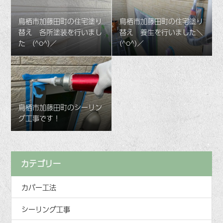
鳥栖市加藤田町の住宅塗り
鳥栖市加藤田町の住宅塗り
替え 各所塗装を行いまし
替え 養生を行いました＼
た (^o^)／
(^o^)／
鳥栖市加藤田町のシーリン
グ工事です！
カテゴリー
カバー工法
シーリング工事