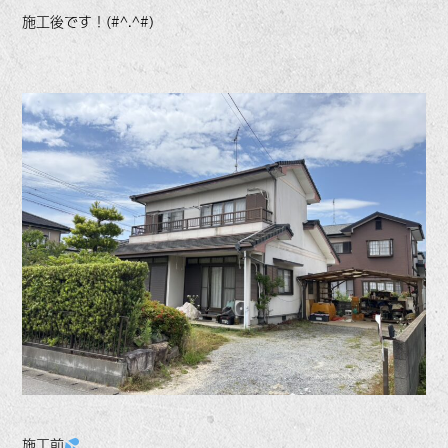
施工後です！(#^.^#)
施工前