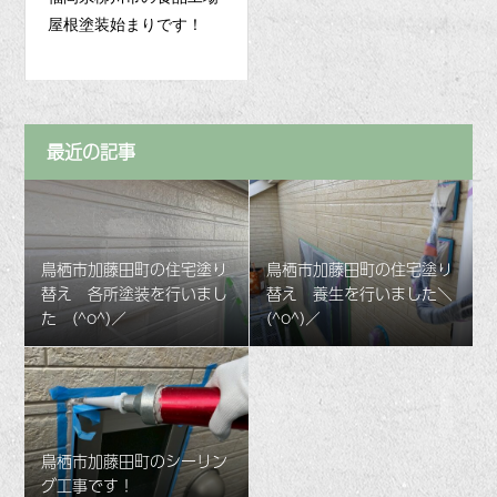
屋根塗装始まりです！
最近の記事
鳥栖市加藤田町の住宅塗り
鳥栖市加藤田町の住宅塗り
替え 各所塗装を行いまし
替え 養生を行いました＼
た (^o^)／
(^o^)／
鳥栖市加藤田町のシーリン
グ工事です！