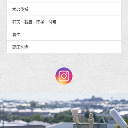
木の伐採
軒天・破風・雨樋・付帯
養生
高圧洗浄