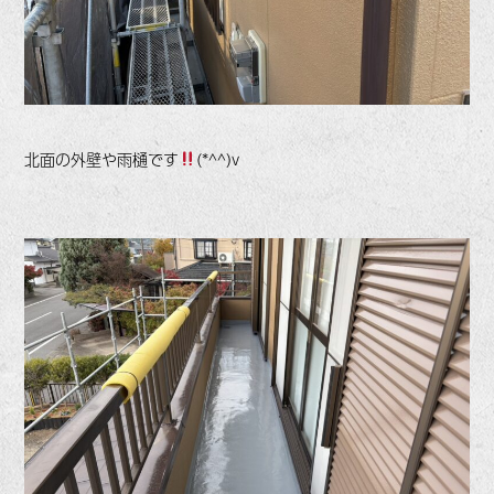
北面の外壁や雨樋です
(*^^)v