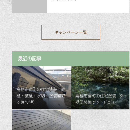
キャンペーン一覧
最近の記事
鳥栖市宿町の住宅塗装 雨
樋・破風・水切り塗装編で
鳥栖市宿町の住宅塗装 外
す(#^.^#)
壁塗装編です＼(^o^)／