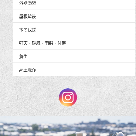
外壁塗装
屋根塗装
木の伐採
軒天・破風・雨樋・付帯
養生
高圧洗浄