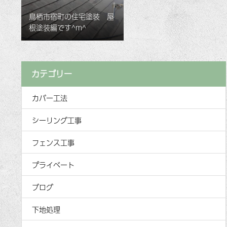
鳥栖市宿町の住宅塗装 屋
根塗装編です^m^
カテゴリー
カバー工法
シーリング工事
フェンス工事
プライベート
ブログ
下地処理